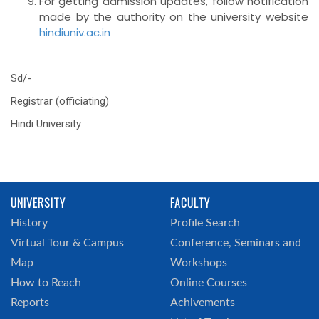
For getting admission updates, follow notification
made by the authority on the university website
hindiuniv.ac.in
Sd/-
Registrar (officiating)
Hindi University
UNIVERSITY
FACULTY
History
Profile Search
Virtual Tour & Campus
Conference, Seminars and
Map
Workshops
How to Reach
Online Courses
Reports
Achivements